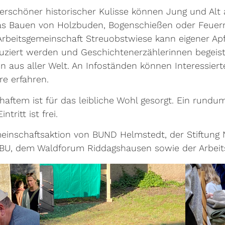
rschöner historischer Kulisse können Jung und Alt 
das Bauen von Holzbuden, Bogenschießen oder Feuerm
rbeitsgemeinschaft Streuobstwiese kann eigener Apf
uziert werden und Geschichtenerzählerinnen begeis
 aus aller Welt. An Infoständen können Interessie
e erfahren.
haftem ist für das leibliche Wohl gesorgt. Ein rund
tritt ist frei.
meinschaftsaktion von BUND Helmstedt, der Stiftung 
BU, dem Waldforum Riddagshausen sowie der Arbeits