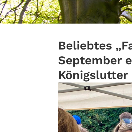
Beliebtes „F
September er
Königslutter 