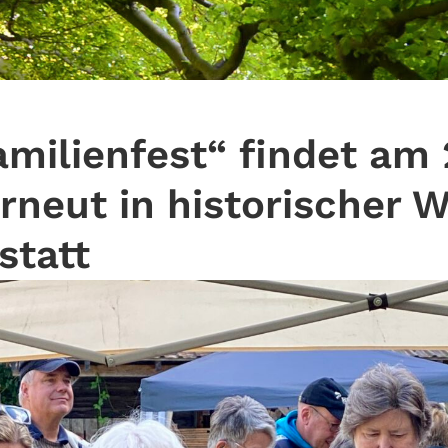
amilienfest“ findet am 
neut in historischer W
statt