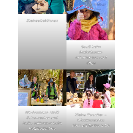
Steinzeitaktionen
Spaß beim
Budenbauen
mit Hammer und
Säge
Räuberinnen Steffi
Kleine Forscher –
Schumacher und
Wissenswertes
Heike Volkmann beim
über Wildkatze & Co
Holzbudenbau